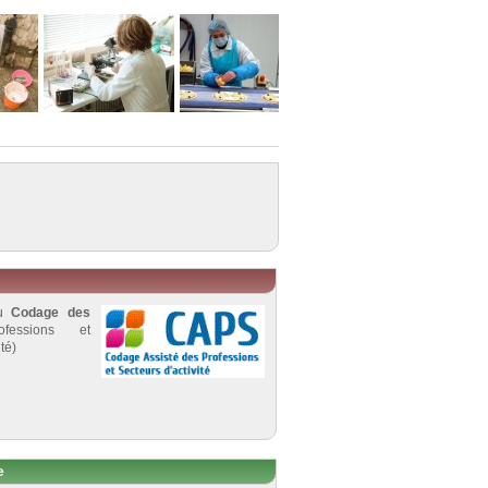
au
Codage des
fessions et
té)
e