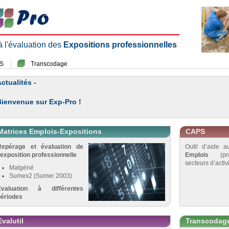
 à l'évaluation des
Expositions professionnelles
S
Transcodage
ctualités -
Bienvenue sur Exp-Pro !
Matrices Emplois-Expositions
CAPS
Repérage et évaluation de
Outil d’aide 
’exposition professionnelle
Emplois
(pro
secteurs d’activi
Matgéné
Sumex2 (Sumer 2003)
Évaluation à différentes
périodes
Evalutil
Transcodag