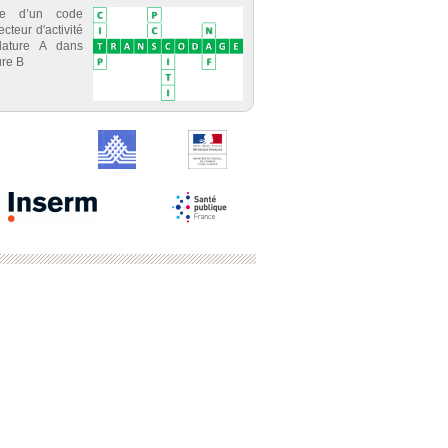
ce d’un code
cteur d'activité
lature A dans
re B