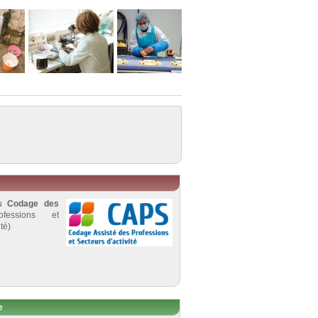
au
Codage des
fessions et
té)
e