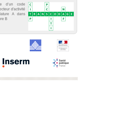
ce d’un code
cteur d'activité
lature A dans
re B