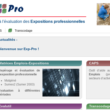
 à l'évaluation des
Expositions professionnelles
S
Transcodage
ctualités -
Bienvenue sur Exp-Pro !
Matrices Emplois-Expositions
CAPS
Repérage et évaluation de
Outil d’aide 
’exposition professionnelle
Emplois
(pro
secteurs d’activi
Matgéné
Sumex2 (Sumer 2003)
Évaluation à différentes
périodes
Evalutil
Transcodag