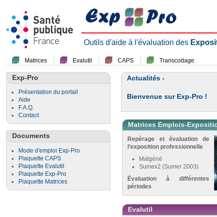
Outils d'aide à l'évaluation des
Exposi
Matrices
Evalutil
CAPS
Transcodage
Exp-Pro
Actualités -
Présentation du portail
Bienvenue sur Exp-Pro !
Aide
F.A.Q.
Contact
Matrices Emplois-Expositi
Documents
Repérage et évaluation de
l’exposition professionnelle
Mode d'emploi Exp-Pro
Plaquette CAPS
Matgéné
Plaquette Evalutil
Sumex2 (Sumer 2003)
Plaquette Exp-Pro
Évaluation à différentes
Plaquette Matrices
périodes
Evalutil