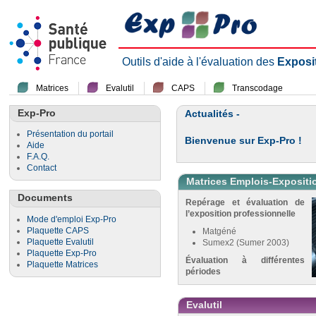
Outils d'aide à l'évaluation des
Exposi
Matrices
Evalutil
CAPS
Transcodage
Exp-Pro
Actualités -
Présentation du portail
Bienvenue sur Exp-Pro !
Aide
F.A.Q.
Contact
Matrices Emplois-Expositi
Documents
Repérage et évaluation de
l’exposition professionnelle
Mode d'emploi Exp-Pro
Plaquette CAPS
Matgéné
Plaquette Evalutil
Sumex2 (Sumer 2003)
Plaquette Exp-Pro
Évaluation à différentes
Plaquette Matrices
périodes
Evalutil