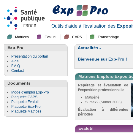
Outils d'aide à l'évaluation des
Exposi
Matrices
Evalutil
CAPS
Transcodage
Exp-Pro
Actualités -
Présentation du portail
Bienvenue sur Exp-Pro !
Aide
F.A.Q.
Contact
Matrices Emplois-Expositi
Documents
Repérage et évaluation de
l’exposition professionnelle
Mode d'emploi Exp-Pro
Plaquette CAPS
Matgéné
Plaquette Evalutil
Sumex2 (Sumer 2003)
Plaquette Exp-Pro
Évaluation à différentes
Plaquette Matrices
périodes
Evalutil