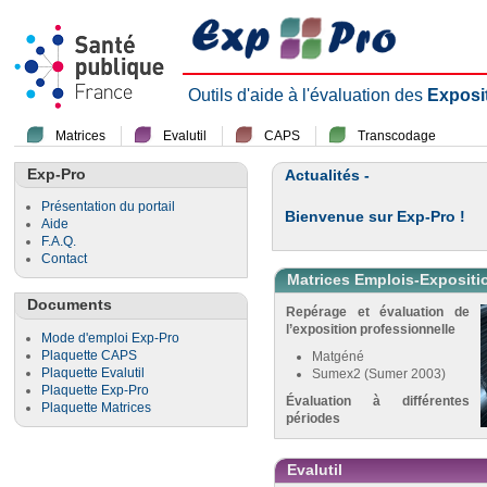
Outils d'aide à l'évaluation des
Exposi
Matrices
Evalutil
CAPS
Transcodage
Exp-Pro
Actualités -
Présentation du portail
Bienvenue sur Exp-Pro !
Aide
F.A.Q.
Contact
Matrices Emplois-Expositi
Documents
Repérage et évaluation de
l’exposition professionnelle
Mode d'emploi Exp-Pro
Plaquette CAPS
Matgéné
Plaquette Evalutil
Sumex2 (Sumer 2003)
Plaquette Exp-Pro
Évaluation à différentes
Plaquette Matrices
périodes
Evalutil