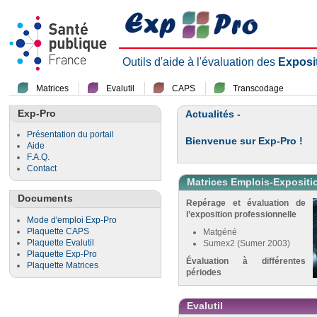
Outils d'aide à l'évaluation des
Exposi
Matrices
Evalutil
CAPS
Transcodage
Exp-Pro
Actualités -
Présentation du portail
Bienvenue sur Exp-Pro !
Aide
F.A.Q.
Contact
Matrices Emplois-Expositi
Documents
Repérage et évaluation de
l’exposition professionnelle
Mode d'emploi Exp-Pro
Plaquette CAPS
Matgéné
Plaquette Evalutil
Sumex2 (Sumer 2003)
Plaquette Exp-Pro
Évaluation à différentes
Plaquette Matrices
périodes
Evalutil