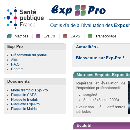
Outils d'aide à l'évaluation des
Exposi
Matrices
Evalutil
CAPS
Transcodage
Exp-Pro
Actualités -
Présentation du portail
Bienvenue sur Exp-Pro !
Aide
F.A.Q.
Contact
Matrices Emplois-Expositi
Documents
Repérage et évaluation de
l’exposition professionnelle
Mode d'emploi Exp-Pro
Plaquette CAPS
Matgéné
Plaquette Evalutil
Sumex2 (Sumer 2003)
Plaquette Exp-Pro
Évaluation à différentes
Plaquette Matrices
périodes
Evalutil