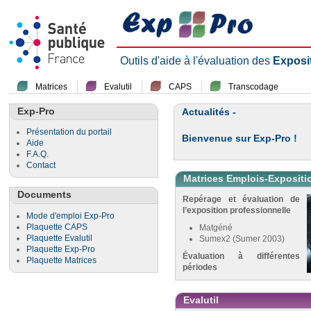
Outils d'aide à l'évaluation des
Exposi
Matrices
Evalutil
CAPS
Transcodage
Exp-Pro
Actualités -
Présentation du portail
Bienvenue sur Exp-Pro !
Aide
F.A.Q.
Contact
Matrices Emplois-Expositi
Documents
Repérage et évaluation de
l’exposition professionnelle
Mode d'emploi Exp-Pro
Plaquette CAPS
Matgéné
Plaquette Evalutil
Sumex2 (Sumer 2003)
Plaquette Exp-Pro
Évaluation à différentes
Plaquette Matrices
périodes
Evalutil